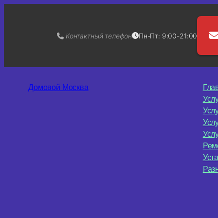
Контактный телефон
Пн-Пт: 9:00-21:00
Перейти
к
Домовой Москва
Гла
содержимому
Усл
Усл
Усл
Услу
Рем
Уст
Раз