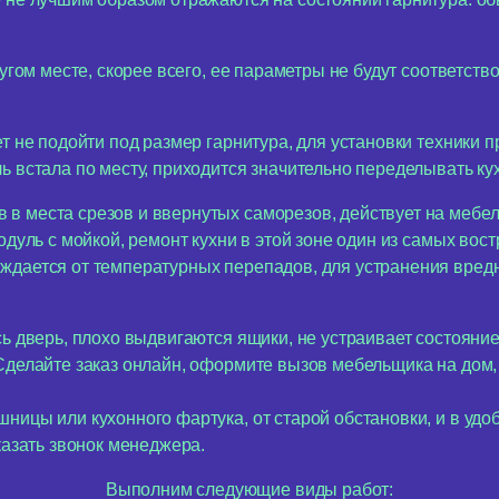
угом месте, скорее всего, ее параметры не будут соответство
т не подойти под размер гарнитура, для установки техники 
ь встала по месту, приходится значительно переделывать ку
в места срезов и ввернутых саморезов, действует на мебел
одуль с мойкой, ремонт кухни в этой зоне один из самых вос
ждается от температурных перепадов, для устранения вред
сь дверь, плохо выдвигаются ящики, не устраивает состояние
 Сделайте заказ онлайн, оформите вызов мебельщика на дом,
ницы или кухонного фартука, от старой обстановки, и в удо
казать звонок менеджера.
Выполним следующие виды работ: