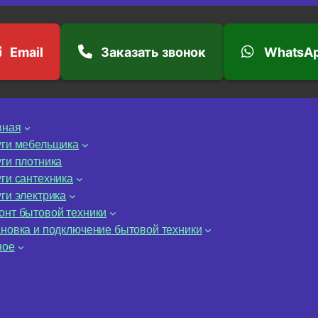
Email
Заказать звонок
WhatsA
вная
уги мебельщика
уги плотника
уги сантехника
ги электрика
онт бытовой техники
ановка и подключение бытовой техники
ное