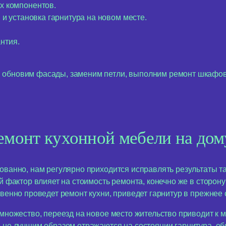
х компонентов.
 и установка гарнитура на новом месте.
нтия.
 обновим фасады, заменим петли, выполним ремонт шкафов
емонт кухонной мебели на дом
ованно, нам регулярно приходится исправлять результаты т
й фактор влияет на стоимость ремонта, конечно же в сторон
твенно проведет ремонт кухни, приведет гарнитур в прежнее 
 множество, переезд на новое место жительство приводит к
е не лучшим образом отражаются на состоянии гарнитура. о