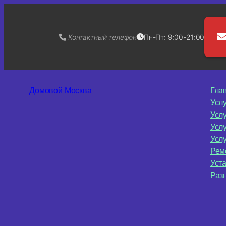
Контактный телефон
Пн-Пт: 9:00-21:00
Перейти
к
Домовой Москва
Гла
содержимому
Усл
Усл
Усл
Услу
Рем
Уст
Раз