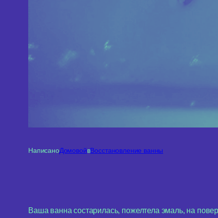
Написано
Домовой
в
Восстановление ванны
Ваша ванна состарилась, пожелтела эмаль, на повер