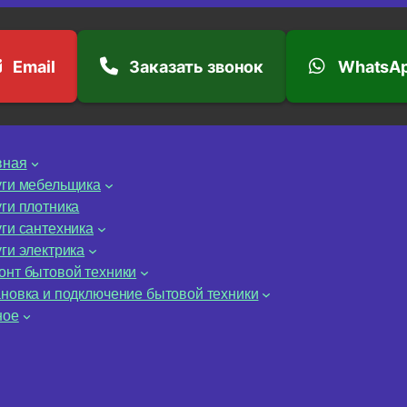
Email
Заказать звонок
WhatsA
вная
уги мебельщика
уги плотника
уги сантехника
ги электрика
онт бытовой техники
ановка и подключение бытовой техники
ное